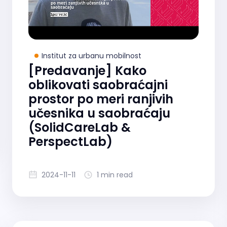
Institut za urbanu mobilnost
[Predavanje] Kako
oblikovati saobraćajni
prostor po meri ranjivih
učesnika u saobraćaju
(SolidCareLab &
PerspectLab)
2024-11-11
1 min read