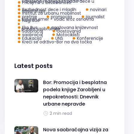
Udruženje roditelja stradale dece u
Pričajmo o bezbednosti
Bezbednost dece i mladih
novinari
saobraćaju
Institut za urbanu mobilnost
pretnje
promocija
journalist
Siguran smer - vodič kroz osnovna
Nagrade
Eko Bus
agažovana književnost
pravila saobraćaja
Saobraćaj
Gostovanja
saobraćaj
Motociklisti
Edukacija
UNS
Konferencije
Kreći se održivo-Bor na dva točka
Latest posts
Bor: Promocija i besplatna
podela knjige Zarobljeni u
nepokretnosti: Dnevnik
urbane nepravde
2 min read
Nova saobraćajna vizija za