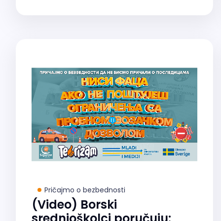
Pričajmo o bezbednosti
(Video) Borski
srednjoškolci poručuju: