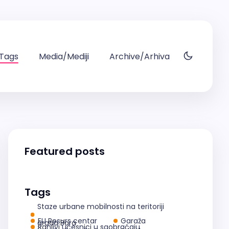
Tags
Media/Mediji
Archive/Arhiva
Featured posts
Tags
Staze urbane mobilnosti na teritoriji
EU Resurs centar
Garaža
grada Bora
Ranjivi učesnici u saobraćaju