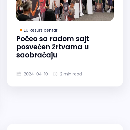
EU Resurs centar
Počeo sa radom sajt
posvećen žrtvama u
saobraćaju
2024-04-10
2 min read