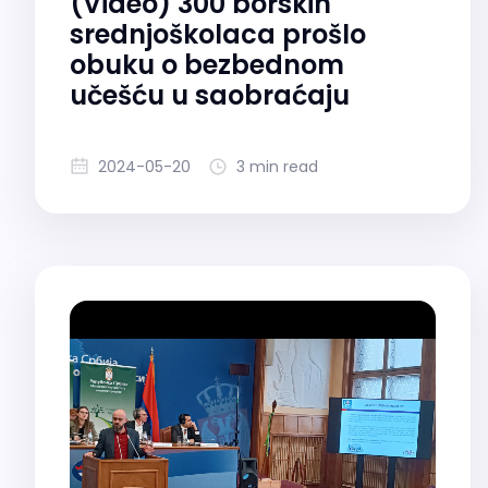
(Video) 300 borskih
srednjoškolaca prošlo
obuku o bezbednom
učešću u saobraćaju
2024-05-20
3 min read