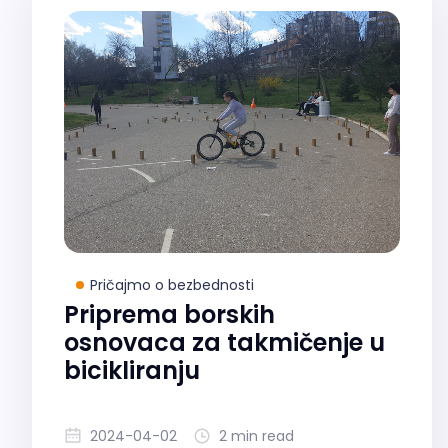
Pričajmo o bezbednosti
Priprema borskih
osnovaca za takmičenje u
bicikliranju
2024-04-02
2 min read