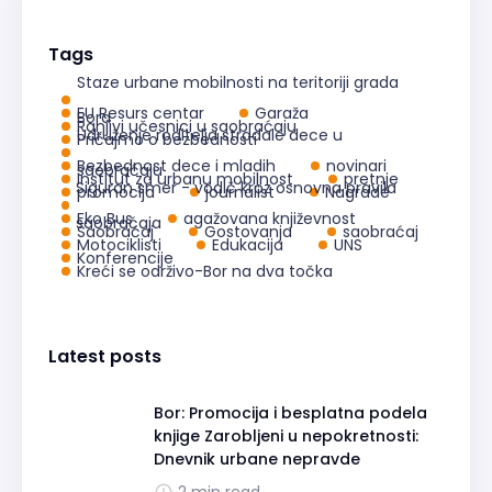
Tags
Staze urbane mobilnosti na teritoriji grada
EU Resurs centar
Garaža
Bora
Ranjivi učesnici u saobraćaju
Udruženje roditelja stradale dece u
Pričajmo o bezbednosti
Bezbednost dece i mladih
novinari
saobraćaju
Institut za urbanu mobilnost
pretnje
Siguran smer - vodič kroz osnovna pravila
promocija
journalist
Nagrade
Eko Bus
agažovana književnost
saobraćaja
Saobraćaj
Gostovanja
saobraćaj
Motociklisti
Edukacija
UNS
Konferencije
Kreći se održivo-Bor na dva točka
Latest posts
Bor: Promocija i besplatna podela
knjige Zarobljeni u nepokretnosti:
Dnevnik urbane nepravde