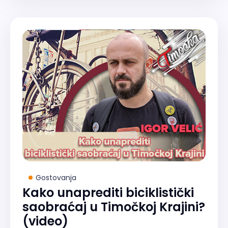
Gostovanja
Kako unaprediti biciklistički
saobraćaj u Timočkoj Krajini?
(video)