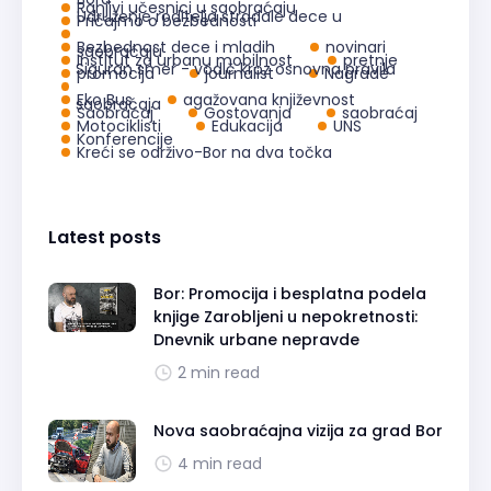
Ranjivi učesnici u saobraćaju
Udruženje roditelja stradale dece u
Pričajmo o bezbednosti
Bezbednost dece i mladih
novinari
saobraćaju
Institut za urbanu mobilnost
pretnje
Siguran smer - vodič kroz osnovna pravila
promocija
journalist
Nagrade
Eko Bus
agažovana književnost
saobraćaja
Saobraćaj
Gostovanja
saobraćaj
Motociklisti
Edukacija
UNS
Konferencije
Kreći se održivo-Bor na dva točka
Latest posts
Bor: Promocija i besplatna podela
knjige Zarobljeni u nepokretnosti:
Dnevnik urbane nepravde
2 min read
Nova saobraćajna vizija za grad Bor
4 min read