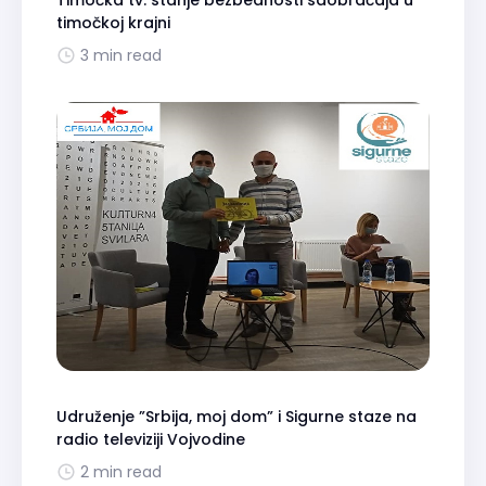
Timočka tv: stanje bezbednosti saobraćaja u
timočkoj krajni
3 min read
Udruženje ”Srbija, moj dom” i Sigurne staze na
radio televiziji Vojvodine
2 min read