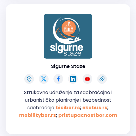
Sigurne Staze
Strukovno udruženje za saobraćajno i
urbanističko planiranje i bezbednost
saobraćaja
bicibor.rs
;
ekobus.rs
;
mobilitybor.rs
;
pristupacnostbor.com