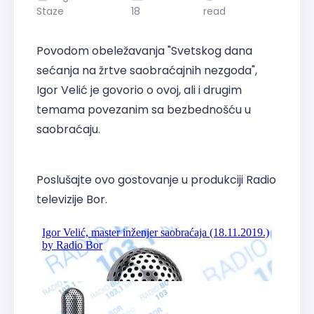
Staze
18
read
Povodom obeležavanja "Svetskog dana
sećanja na žrtve saobraćajnih nezgoda",
Igor Velić je govorio o ovoj, ali i drugim
temama povezanim sa bezbednošću u
saobraćaju.
Poslušajte ovo gostovanje u produkciji Radio
televizije Bor.