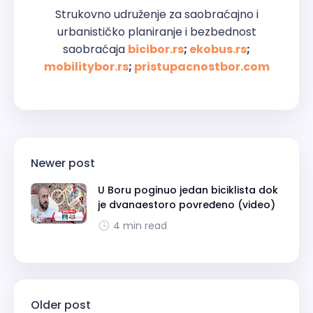
Strukovno udruženje za saobraćajno i
urbanističko planiranje i bezbednost
saobraćaja
bicibor.rs
;
ekobus.rs
;
mobilitybor.rs
;
pristupacnostbor.com
Newer post
U Boru poginuo jedan biciklista dok
je dvanaestoro povređeno (video)
4 min read
Older post