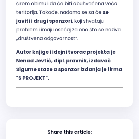
širem obimu i da će biti obuhvaćena veća
teritorija. Takođe, nadamo se sa će
se
javiti i drugi sponzori
, koji shvataju
problem i imaju osećaj za ono što se naziva
„društvena odgovornost“.
Autor knjige i idejni tvorac projekta je
Nenad Jevtić
, dipl. pravnik, izdavač
Sigurne staze
a sponzor izdanja je firma
"
S PROJEKT
".
Share this article: