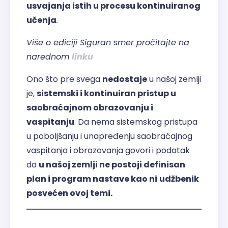
usvajanja istih u procesu kontinuiranog
učenja
.
Više o ediciji Siguran smer pročitajte na
narednom
linku
Ono što pre svega
nedostaje
u našoj zemlji
je,
sistemski i kontinuiran pristup u
saobraćajnom obrazovanju i
vaspitanju
. Da nema sistemskog pristupa
u poboljšanju i unapređenju saobraćajnog
vaspitanja i obrazovanja govori i podatak
da
u našoj zemlji ne postoji definisan
plan i program nastave kao ni
udžbenik
posvećen ovoj temi.