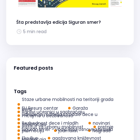
Šta predstavlja edicija Siguran smer?
5 min read
Featured posts
Tags
Staze urbane mobilnosti na teritoriji grada
EU Resurs centar
Garaža
Bora
Ranjivi učesnici u saobraćaju
Udruženje roditelja stradale dece u
Pričajmo o bezbednosti
Bezbednost dece i mladih
novinari
saobraćaju
Institut za urbanu mobilnost
pretnje
Siguran smer - vodič kroz osnovna pravila
promocija
journalist
Nagrade
Eko Bus
agažovana književnost
saobraćaja