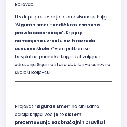
Boljevac.
U sklopu predavanja promovisana je knjiga
"
Siguran smer - vodič kroz osnovna
pravila saobraćaja".
Knjiga je
namenjena uzrastu nižih razreda
osnovne škole
. Ovom prilikom su
besplatne primerke knjige zahvaljujući
udruženju Sigurne staze dobile sve osnovne
škole u Boljevcu.
Projekat “
Siguran smer
” ne čini samo
edicija knjiga, već
je
to
sistem
prezentovanja saobraćajnih pravila i