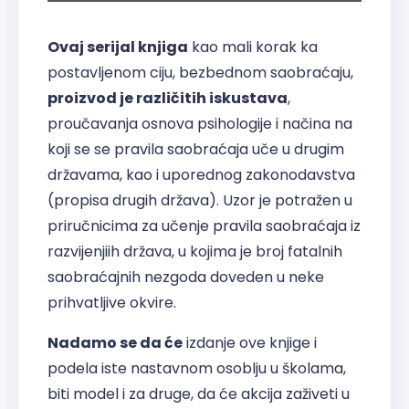
Ovaj serijal knjiga
kao mali korak ka
postavljenom ciju, bezbednom saobraćaju,
proizvod je različitih iskustava
,
proučavanja osnova psihologije i načina na
koji se se pravila saobraćaja uče u drugim
državama, kao i uporednog zakonodavstva
(propisa drugih država). Uzor je potražen u
priručnicima za učenje pravila saobraćaja iz
razvijenjiih država, u kojima je broj fatalnih
saobraćajnih nezgoda doveden u neke
prihvatljive okvire.
Nadamo se da će
izdanje ove knjige i
podela iste nastavnom osoblju u školama,
biti model i za druge, da će akcija zaživeti u