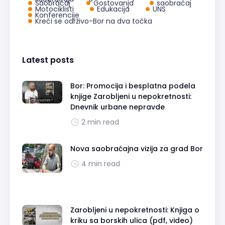
Saobraćaj
Gostovanja
saobraćaj
Motociklisti
Edukacija
UNS
Konferencije
Kreći se održivo-Bor na dva točka
Latest posts
Bor: Promocija i besplatna podela
knjige Zarobljeni u nepokretnosti:
Dnevnik urbane nepravde
2 min read
Nova saobraćajna vizija za grad Bor
4 min read
Zarobljeni u nepokretnosti: Knjiga o
kriku sa borskih ulica (pdf, video)