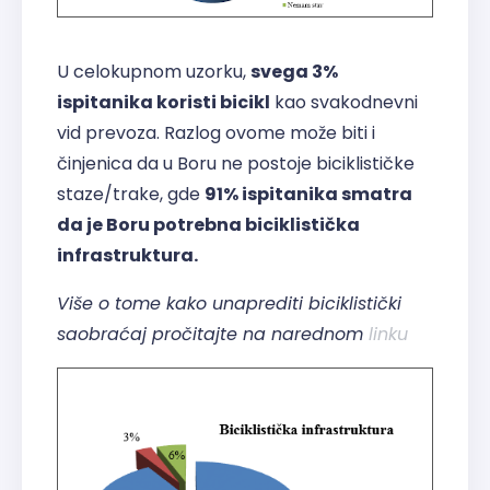
U celokupnom uzorku,
svega 3%
ispitanika koristi bicikl
kao svakodnevni
vid prevoza. Razlog ovome može biti i
činjenica da u Boru ne postoje biciklističke
staze/trake, gde
91% ispitanika smatra
da je Boru potrebna biciklistička
infrastruktura.
Više o tome kako unaprediti biciklistički
saobraćaj pročitajte na narednom
linku