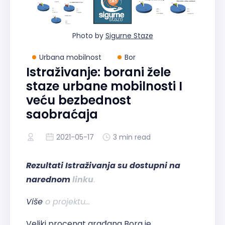
Photo by
Sigurne Staze
Urbana mobilnost
Bor
Istraživanje: borani žele
staze urbane mobilnosti I
veću bezbednost
saobraćaja
2021-05-17
3 min read
Rezultati Istraživanja su dostupni na
narednom
linku
.
Više
o projektu...
Veliki procenat građana Bora je