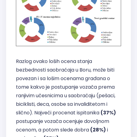
Razlog ovako loših ocena stanja
bezbednosti saobraćaja u Boru, može biti
povezan i sa lošim ocenama građana o
tome kakvo je postupanje vozača prema
ranjivim učesnicima u saobraćaju (pešaci,
biciklisti, deca, osobe sa invaliditetom i
slično). Najveći procenat ispitanika
(37%)
postupanje vozača ocenjuje dovoljnom
ocenom, a potom slede dobra
(28%)
i