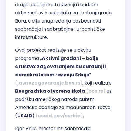
drugih detaljnih istraživanja i budućih
aktivnosti svih subjekata na teritoriji grada
Bora, u cilju unapređenja bezbednosti
saobraćaja i saobraćajne i urbanističke
infrastrukture.
Ovaj projekat realizuje se u okviru
programa „
Aktivni građani – bolje
društvo: zagovaranjem ka saradnji i
demokratskom razvoju Srbije
“
(
javnozagovaranje.bos.rs
)
, koji realizuje
Beogradska otvorena škola
(
bos.rs
)
uz
podršku američkog naroda putem
Američke agencije za međunarodni razvoj
(
USAID
)
(
usaid.gov/serbia
)
.
Igor Velić, master inž. saobraćaja