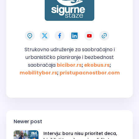
Strukovno udruženje za saobraćajno i
urbanističko planiranje i bezbednost
saobraćaja
bicibor.rs
;
ekobus.rs
;
mobilitybor.rs
;
pristupacnostbor.com
Newer post
Intervju: boru nisu prioritet deca,