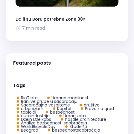
Da li su Boru potrebne Zone 30?
7 min read
Featured posts
Tags
RioTinto
Urbana mobilnost
Ranjive grupe u saobraćaju
Saobraćajno vaspitanje
društvo
urbanizam
Kapital
Pravo na grad
tabloidi
bezbednost
autoindustrija
Urbanizam
Džejn Džejkobs
hostile architecture
Analize bezbednosti saobraćaja
WorldBicycleDay
Studenti
Beograd
bezbednostsaobraćaja