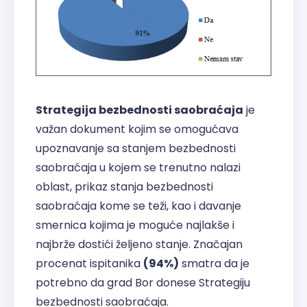
Strategija bezbednosti saobraćaja
je
važan dokument kojim se omogućava
upoznavanje sa stanjem bezbednosti
saobraćaja u kojem se trenutno nalazi
oblast, prikaz stanja bezbednosti
saobraćaja kome se teži, kao i davanje
smernica kojima je moguće najlakše i
najbrže dostići željeno stanje. Značajan
procenat ispitanika
(94%)
smatra da je
potrebno da grad Bor donese Strategiju
bezbednosti saobraćaja.