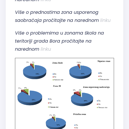
Više o prednostima zona usporenog
saobraćaja pročitajte na narednom
linku
Više o problemima u zonama škola na
teritoriji grada Bora pročitajte na
narednom
linku