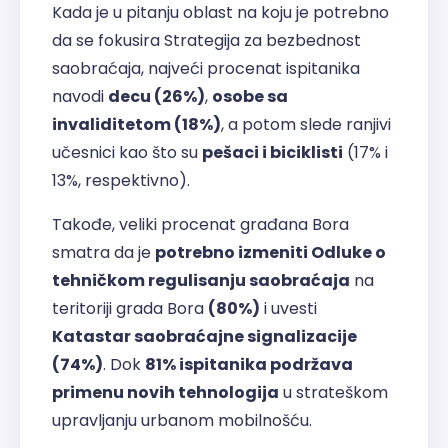
Kada je u pitanju oblast na koju je potrebno
da se fokusira Strategija za bezbednost
saobraćaja, najveći procenat ispitanika
navodi
decu (26%)
,
osobe sa
invaliditetom (18%)
, a potom slede ranjivi
učesnici kao što su
pešaci i biciklisti
(17% i
13%, respektivno).
Takođe, veliki procenat građana Bora
smatra da je
potrebno izmeniti Odluke o
tehničkom regulisanju saobraćaja
na
teritoriji grada Bora
(80%)
i uvesti
Katastar saobraćajne signalizacije
(74%)
. Dok
81% ispitanika podržava
primenu novih tehnologija
u strateškom
upravljanju urbanom mobilnošću.