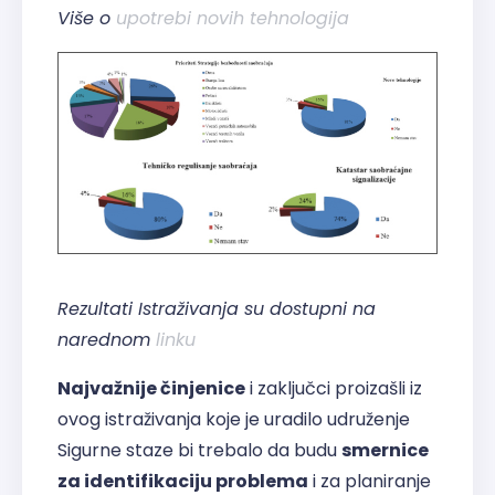
Više o
upotrebi novih tehnologija
Rezultati Istraživanja su dostupni na
narednom
linku
Najvažnije činjenice
i zaključci proizašli iz
ovog istraživanja koje je uradilo udruženje
Sigurne staze bi trebalo da budu
smernice
za identifikaciju problema
i za planiranje