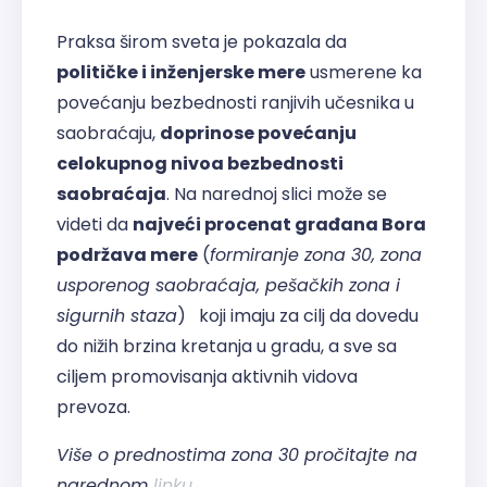
Praksa širom sveta je pokazala da
političke i inženjerske mere
usmerene ka
povećanju bezbednosti ranjivih učesnika u
saobraćaju,
doprinose povećanju
celokupnog nivoa bezbednosti
saobraćaja
. Na narednoj slici može se
videti da
najveći procenat građana Bora
podržava mere
(
formiranje zona 30, zona
usporenog saobraćaja, pešačkih zona i
sigurnih staza
) koji imaju za cilj da dovedu
do nižih brzina kretanja u gradu, a sve sa
ciljem promovisanja aktivnih vidova
prevoza.
Više o prednostima zona 30 pročitajte na
narednom
linku