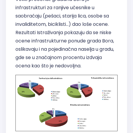
infrastrukturi za ranjive učesnike u
saobraćaju (pešaci, starija lica, osobe sa
invaliditetom, biciklisti...) dao loše ocene.
Rezultati Istraživanja pokazuju da se niske
ocene infrastrukturne ponude grada Bora,
oslikavaju i na pojedinačna naselja u gradu,
gde se u značajnom procentu izdvaja
ocena kao što je nedovoljna.