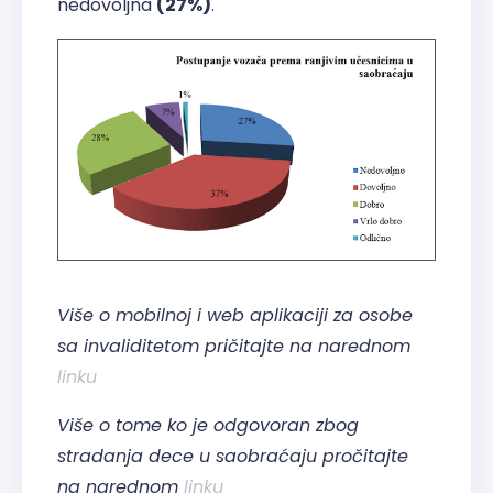
nedovoljna
(27%)
.
Više o mobilnoj i web aplikaciji za osobe
sa invaliditetom pričitajte na narednom
linku
Više o tome ko je odgovoran zbog
stradanja dece u saobraćaju pročitajte
na narednom
linku