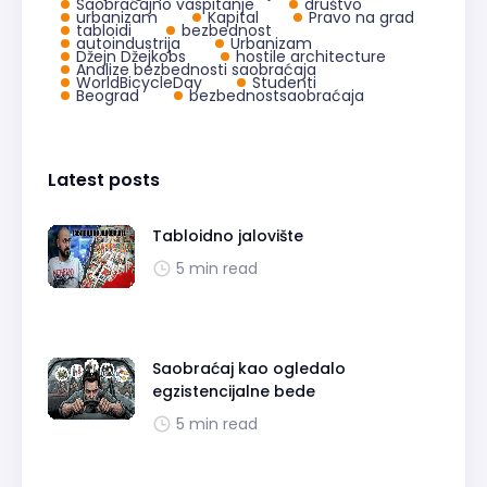
Saobraćajno vaspitanje
društvo
urbanizam
Kapital
Pravo na grad
tabloidi
bezbednost
autoindustrija
Urbanizam
Džejn Džejkobs
hostile architecture
Analize bezbednosti saobraćaja
WorldBicycleDay
Studenti
Beograd
bezbednostsaobraćaja
Latest posts
Tabloidno jalovište
5 min read
Saobraćaj kao ogledalo
egzistencijalne bede
5 min read