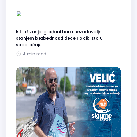
Istraživanje: građani bora nezadovoljni
stanjem bezbednosti dece I biciklista u
saobraćaju
4 min read