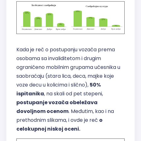
Kada je reč o postupanju vozača prema
osobama sa invaliditetom i drugim
ograničeno mobilnim grupama učesnika u
saobraćaju (stara lica, deca, majke koje
voze decu u kolicima i slično),
50%
ispitanika
, na skali od pet stepeni,
postupanje vozača obeležava
dovoljnom ocenom
. Međutim, kao i na
prethodnim slikama, i ovde je reč
o
celokupnoj niskoj oceni.