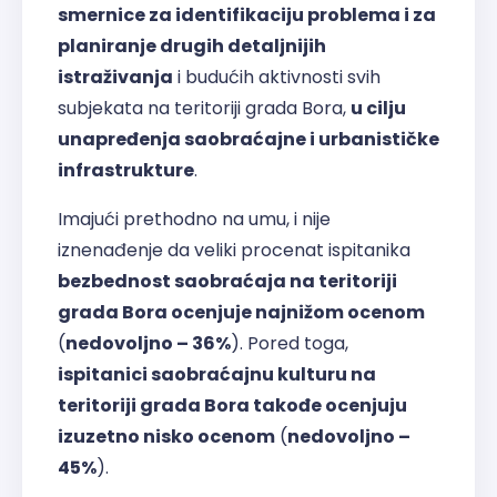
smernice za identifikaciju problema i za
planiranje drugih detaljnijih
istraživanja
i budućih aktivnosti svih
subjekata na teritoriji grada Bora,
u cilju
unapređenja saobraćajne i urbanističke
infrastrukture
.
Imajući prethodno na umu, i nije
iznenađenje da veliki procenat ispitanika
bezbednost saobraćaja na teritoriji
grada Bora ocenjuje najnižom ocenom
(
nedovoljno – 36%
). Pored toga,
ispitanici saobraćajnu kulturu na
teritoriji grada Bora takođe ocenjuju
izuzetno nisko ocenom
(
nedovoljno –
45%
).