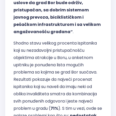
uslove da grad Bor bude održiv,
pristupačan, sa dobrim sistemom
javnog prevoza, biciklističkom i
pešačkom infrastrukturom i sa velikom
angažovanošću građana“
.
Shodno stavu velikog procenta ispitanika
koji su nezadavoljni pristupačnošću
objektima atrakcije u Boru, u anketnom
upitniku je ponuđena lista mogućih
problema sa kojima se grad Bor suočava.
Rezultati pokazuje da najveći procenat
ispitanika koji su naveli da imaju neki od
oblika invaliditeta smatra da kombinacija
svih ponuđenih odgovora i jeste najveći
problem u gradu (
71%
). S tim u vezi, ovde se
nalaze problemi kao što su:
nedostatak