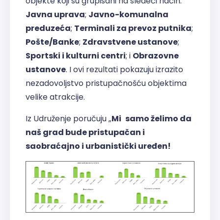
objekte koji su grupisani na sledeći način:
Javna uprava
;
Javno-komunalna
preduzeća
;
Terminali za prevoz putnika
;
Pošte/Banke
;
Zdravstvene ustanove
;
Sportski i kulturni centri
; i
Obrazovne
ustanove
. I ovi rezultati pokazuju izrazito
nezadovoljstvo pristupačnošću objektima
velike atrakcije.
Iz Udruženje poručuju „
Mi
samo želimo da
naš grad bude pristupačan i
saobraćajno i urbanistički uređen!