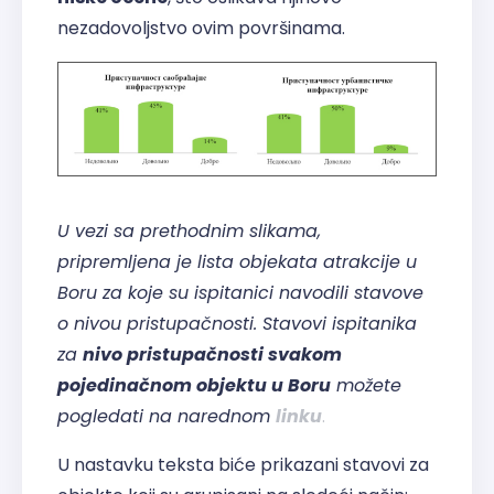
nezadovoljstvo ovim površinama.
U vezi sa prethodnim slikama,
pripremljena je lista objekata atrakcije u
Boru za koje su ispitanici navodili stavove
o nivou pristupačnosti. Stavovi ispitanika
za
nivo pristupačnosti svakom
pojedinačnom objektu u Boru
možete
pogledati na narednom
linku
.
U nastavku teksta biće prikazani stavovi za