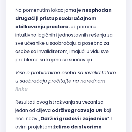
Na pomenutim lokacijama je
neophodan
drugačiji pristup saobraćajnom
obilkovanju prostora
, uz primenu
intuitivno logičnih i jednostavnih rešenja za
sve učesnike u saobraćaju, a posebno za
osobe sa invaliditetom, imajući u vidu sve
probleme sa kojima se suočavaju.
Više o problemima osoba sa invaliditetom
u saobraćaju pročitajte na narednom
linku
.
Rezultati ovog istraživanja su vezani za
jedan od ciljeva
održivog razvoja UN
koji
nosi naziv „
Održivi gradovi i zajednice
“. I
ovim projektom
želimo da stvorimo