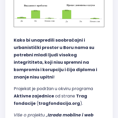
Kako bi unapredili saobraćajni i
urbanistički prostor u Boru nama su
potrebni mladi ljudi visokog
integrititeta, koji nisu spremni na
kompromis i korupciju i čija diploma i
znanje nisu upitni
!
Projekat je podržan u okviru programa
Aktivne zajednice
od strane
Trag
fondacije
(
tragfondacija.org
).
Više o projektu „
Izrada mobilne i web