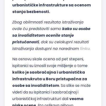
urbanističke infrastrukture sa ocenom
stanja bezbenosti.
Zbog obilmnosti rezultata istraživanja
ovde ću predstaviti samo
kako su osobe
sa invaliditetom ocenile stanje
pristučanosti
, dok su celokupni rezultati
istraživanja dostupni na narednom
linku
.
Na osnovu skale ocena od pet stepeni,
ispitanici su iznosili svoje mišljenje o tome
koliko je saobraćajna i urbanistička
infrastrukruta u Boru pristupačna za
osobe sa invaliditetom
. Sa slike se može
videti da su ispitanici i saobraćajnoj i
urbanističkoj infrastrukturi dali
veoma
niske ocene
, što oslikava njihovo