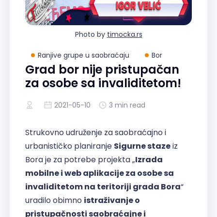
Photo by
timocka.rs
Ranjive grupe u saobraćaju
Bor
Grad bor nije pristupačan
za osobe sa invaliditetom!
2021-05-10
3 min read
Strukovno udruženje za saobraćajno i
urbanističko planiranje
Sigurne staze
iz
Bora je za potrebe projekta „
Izrada
mobilne i web aplikacije za osobe sa
invaliditetom na teritoriji grada Bora
“
uradilo obimno
istraživanje o
pristupačnosti saobraćajne i